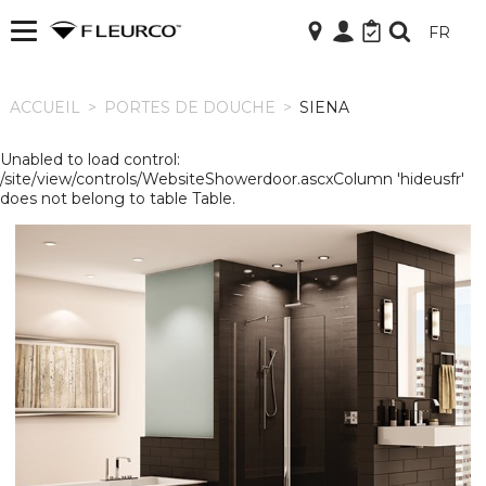
FR
ACCUEIL
ACCUEIL
>
PORTES DE DOUCHE
>
SIENA
Unabled to load control:
/site/view/controls/WebsiteShowerdoor.ascxColumn 'hideusfr'
does not belong to table Table.