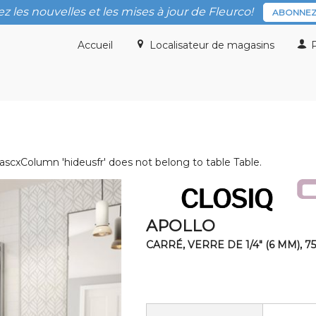
z les nouvelles et les mises à jour de Fleurco!
ABONNEZ
Accueil
Localisateur de magasins
P
ascxColumn 'hideusfr' does not belong to table Table.
APOLLO
CARRÉ, VERRE DE 1/4" (6 MM), 75