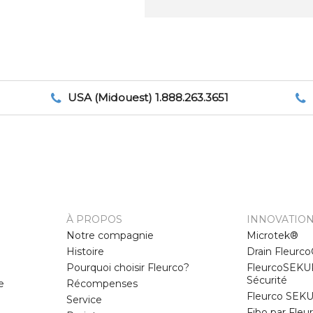
USA (Midouest) 1.888.263.3651
À PROPOS
INNOVATIO
Notre compagnie
Microtek®
Histoire
Drain Fleurc
Pourquoi choisir Fleurco?
FleurcoSEKU
Sécurité
e
Récompenses
Fleurco SEKU
Service
Fibo par Fle