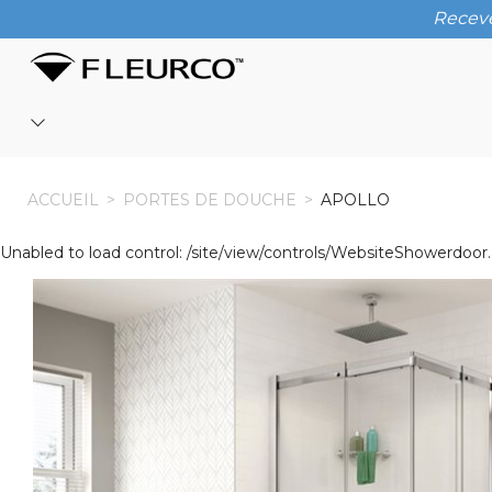
Receve
ACCUEIL
ACCUEIL
>
PORTES DE DOUCHE
>
APOLLO
Unabled to load control: /site/view/controls/WebsiteShowerdoor.