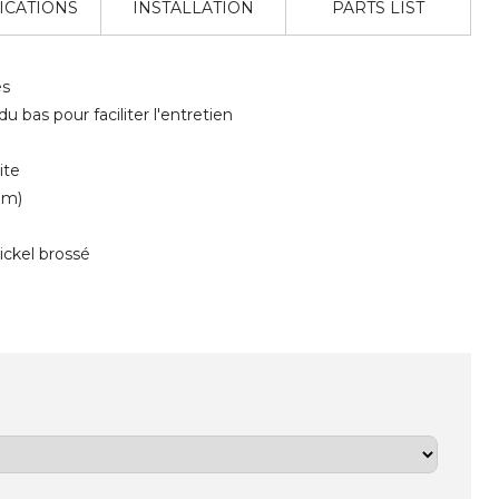
ICATIONS
INSTALLATION
PARTS LIST
es
u bas pour faciliter l'entretien
ite
mm)
ickel brossé