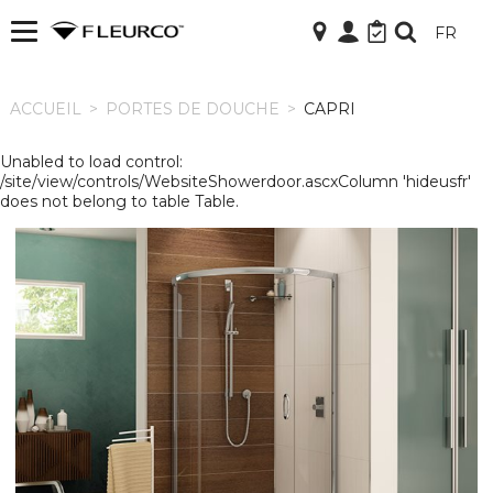
FR
ACCUEIL
ACCUEIL
>
PORTES DE DOUCHE
>
CAPRI
Unabled to load control:
/site/view/controls/WebsiteShowerdoor.ascxColumn 'hideusfr'
does not belong to table Table.