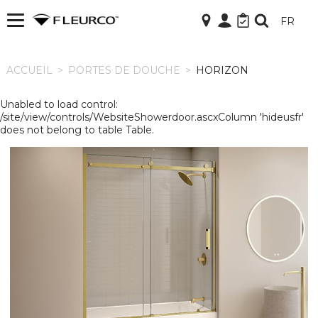
FR
ACCUEIL
ACCUEIL
>
PORTES DE DOUCHE
>
HORIZON
Unabled to load control:
/site/view/controls/WebsiteShowerdoor.ascxColumn 'hideusfr'
does not belong to table Table.