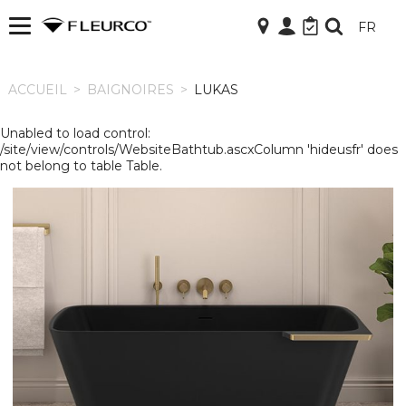
FR
ACCUEIL
ACCUEIL
>
BAIGNOIRES
>
LUKAS
Unabled to load control:
/site/view/controls/WebsiteBathtub.ascxColumn 'hideusfr' does
not belong to table Table.