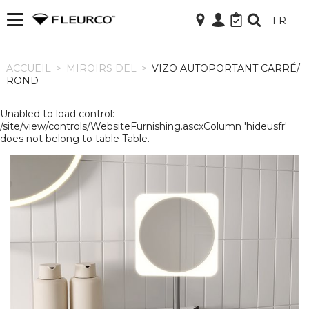
FR
ACCUEIL
ACCUEIL
>
MIROIRS DEL
>
VIZO AUTOPORTANT CARRÉ/
ROND
Unabled to load control:
/site/view/controls/WebsiteFurnishing.ascxColumn 'hideusfr'
does not belong to table Table.