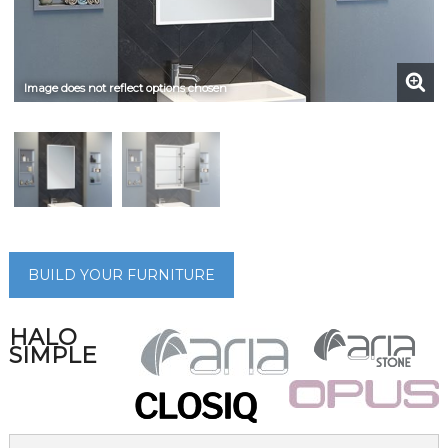
Image does not reflect options chosen
BUILD YOUR FURNITURE
HALO
SIMPLE