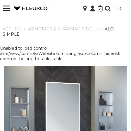
FR
ACCUEIL
ACCUEIL
>
ARMOIRES À PHARMACIE DEL
>
HALO
SIMPLE
Unabled to load control:
/site/view/controls/WebsiteFurnishing.ascxColumn 'hideusfr'
does not belong to table Table.