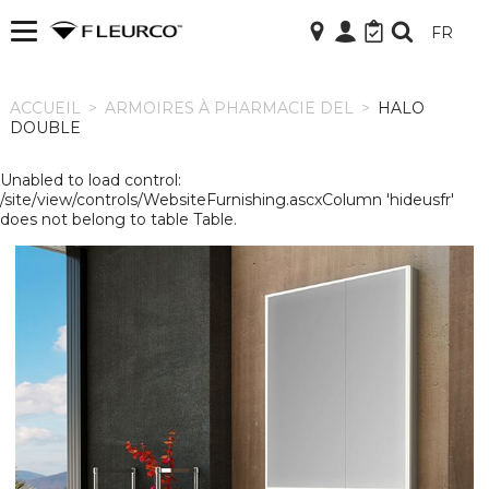
FR
ACCUEIL
ACCUEIL
>
ARMOIRES À PHARMACIE DEL
>
HALO
DOUBLE
Unabled to load control:
/site/view/controls/WebsiteFurnishing.ascxColumn 'hideusfr'
does not belong to table Table.