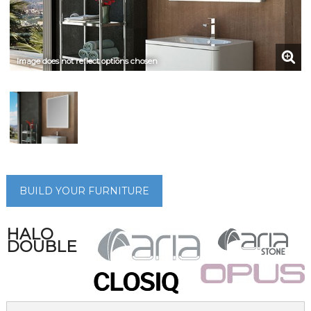
Image does not reflect options chosen
BUILD YOUR FURNITURE
HALO
DOUBLE