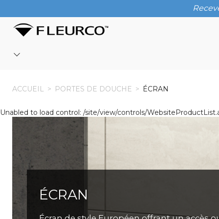
Receve
ACCUEIL
ACCUEIL
>
PORTES DE DOUCHE
>
ÉCRAN
Unabled to load control: /site/view/controls/WebsiteProductL
ÉCRAN
Écran de style Européen offrant un accès ou