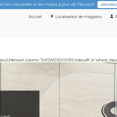
z les nouvelles et les mises à jour de Fleurco!
ABONNEZ
Accueil
Localisateur de magasins
P
ist.ascxUnknown column 'SHOWERDOORS.hideusfr' in 'where clau
vert.