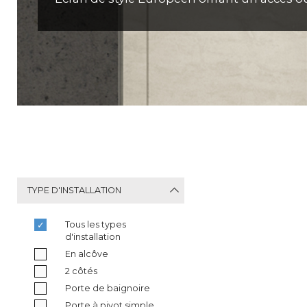
TYPE D'INSTALLATION
Tous les types
d'installation
En alcôve
2 côtés
Porte de baignoire
Porte à pivot simple