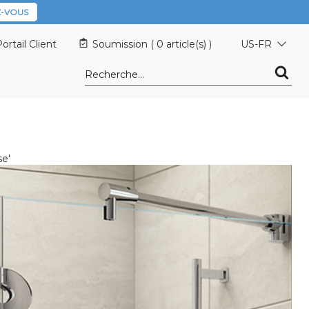
-VOUS
ortail Client
Soumission (
0 article(s)
)
US-FR
se'