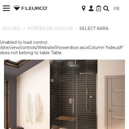
FR
ACCUEIL
ACCUEIL
>
PORTES DE DOUCHE
>
SELECT KARA
Unabled to load control:
/site/view/controls/WebsiteShowerdoor.ascxColumn 'hideusfr'
does not belong to table Table.