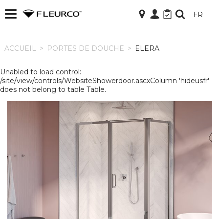
FR
ACCUEIL
ACCUEIL
>
PORTES DE DOUCHE
>
ELERA
Unabled to load control:
/site/view/controls/WebsiteShowerdoor.ascxColumn 'hideusfr'
does not belong to table Table.