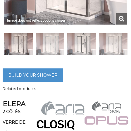
Image does not reflect options chosen
BUILD YOUR SHOWER
Related products:
ELERA
2 CÔTÉS,
VERRE DE