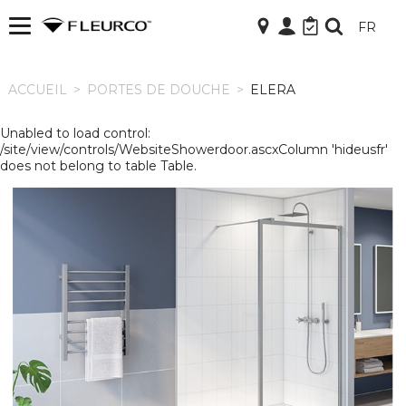
FR
ACCUEIL
ACCUEIL
>
PORTES DE DOUCHE
>
ELERA
Unabled to load control:
/site/view/controls/WebsiteShowerdoor.ascxColumn 'hideusfr'
does not belong to table Table.