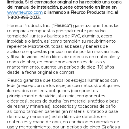
limitada. Si el comprador original no ha recibido una copia
del manual de instalación, puede obtenerlo en línea en
www.fleurco.com
o llamando a Fleurco Products Inc. al
1-800-993-0033.
Fleurco Products Inc. (“
Fleurco
”) garantiza que todas las
mamparas compuestas principalmente por vidrio
templado1, juntas y burletes de PVC, aluminio, acero
inoxidable o latón, así como también su recubrimiento
repelente Microtek®, todas las bases y bañeras de
acrílico compuestas principalmente por láminas acrílicas
y fibra de vidrio, estén libres de defectos en materiales y
mano de obra, en condiciones normales de uso y
mantenimiento, durante un período de diez (10) años
desde la fecha original de compra.
Fleurco garantiza que todos los espejos iluminados con
leds (a excepción de los espejos cosméticos), botiquines
iluminados con leds, botiquines (compuestos
principalmente de vidrio, aluminio, componentes
eléctricos), bases de ducha (en material sintético a base
de resina y minerales), accesorios y tocadores de baño
así como también bañeras (en material sintético a base
de resina y minerales) estén libres de defectos en
materiales y mano de obra, en condiciones normales de
uso y mantenimiento, por un período de cinco (5) años a