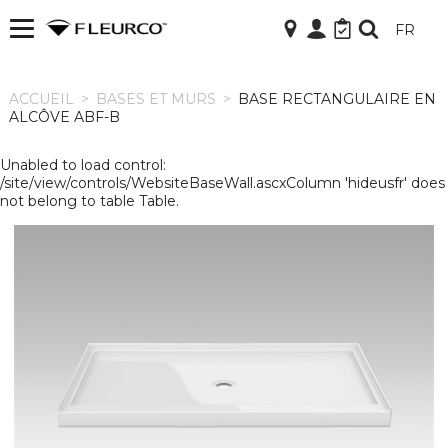
FR
ACCUEIL
ACCUEIL
>
BASES ET MURS
>
BASE RECTANGULAIRE EN
ALCÔVE ABF-B
Unabled to load control:
/site/view/controls/WebsiteBaseWall.ascxColumn 'hideusfr' does
not belong to table Table.