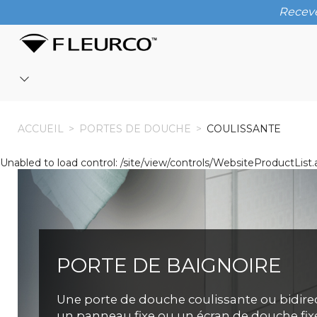
Receve
ACCUEIL
ACCUEIL
>
PORTES DE DOUCHE
>
COULISSANTE
Unabled to load control: /site/view/controls/WebsiteProductL
PORTE DE BAIGNOIRE
Une porte de douche coulissante ou bidire
un panneau fixe ou un écran de douche fix