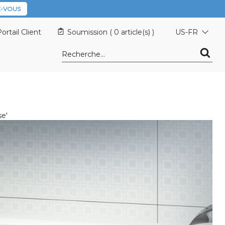
-VOUS
ortail Client
Soumission (
0 article(s)
)
US-FR
se'