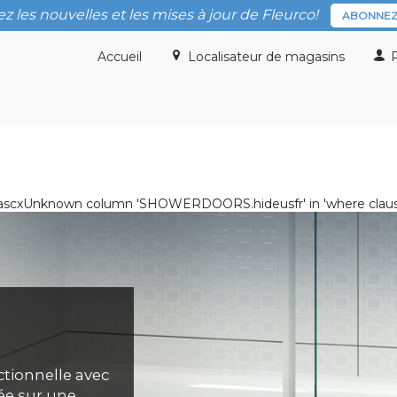
z les nouvelles et les mises à jour de Fleurco!
ABONNEZ
Accueil
Localisateur de magasins
P
ist.ascxUnknown column 'SHOWERDOORS.hideusfr' in 'where clau
ctionnelle avec
ée sur une