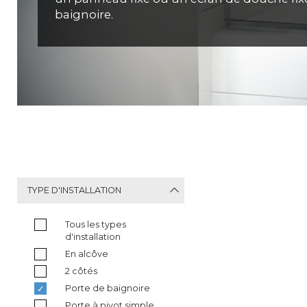
baignoire.
TYPE D'INSTALLATION
Tous les types
d'installation
En alcôve
2 côtés
Porte de baignoire
Porte à pivot simple