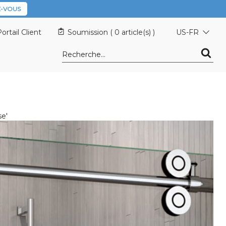
-VOUS
ortail Client
Soumission (
0 article(s)
)
US-FR
se'