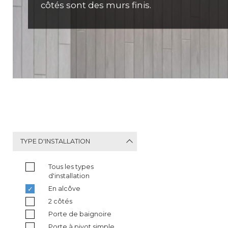
côtés sont des murs finis.
TYPE D'INSTALLATION
Tous les types
d'installation
En alcôve
2 côtés
Porte de baignoire
Porte à pivot simple