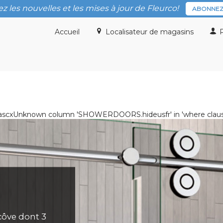
z les nouvelles et les mises à jour de Fleurco!
ABONNEZ
Accueil
Localisateur de magasins
P
ist.ascxUnknown column 'SHOWERDOORS.hideusfr' in 'where clau
côve dont 3