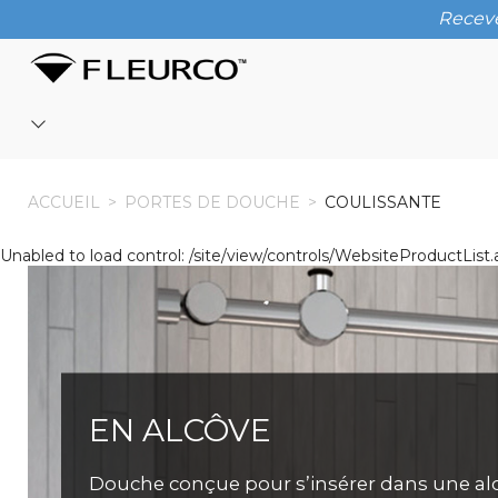
Receve
ACCUEIL
ACCUEIL
>
PORTES DE DOUCHE
>
COULISSANTE
Unabled to load control: /site/view/controls/WebsiteProductL
EN ALCÔVE
Douche conçue pour s’insérer dans une al