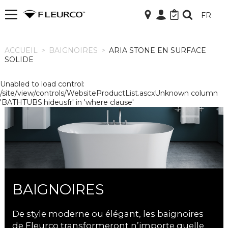
FR
ACCUEIL
ACCUEIL
>
BAIGNOIRES
>
ARIA STONE EN SURFACE
SOLIDE
Unabled to load control:
/site/view/controls/WebsiteProductList.ascxUnknown column
'BATHTUBS.hideusfr' in 'where clause'
BAIGNOIRES
De style moderne ou élégant, les baignoires
de Fleurco transformeront n’importe quelle